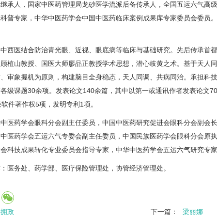
验继承人，国家中医药管理局龙砂医学流派后备传承人，全国五运六气高
康科普专家，中华中医药学会中国中医药临床案例成果库专家委员会委员
事中西医结合防治青光眼、近视、眼底病等临床与基础研究。先后传承首
人顾植山教授、国医大师廖品正教授学术思想，潜心岐黄之术。基于天人
时、审象握机为原则，构建脑目全身稳态，天人同调、共病同治。承担科
各级课题30余项。发表论文140余篇，其中以第一或通讯作者发表论文7
获软件著作权5项，发明专利1项。
华中医药学会眼科分会副主任委员，中国中医药研究促进会眼科分会副会
京中医药学会五运六气专委会副主任委员，中国民族医药学会眼科分会原
学会科技成果转化专业委员会指导专家，中华中医药学会五运六气研究专
作：医务处、药学部、医疗保险管理处，协管经济管理处。
焦拥政
下一篇：
梁丽娜