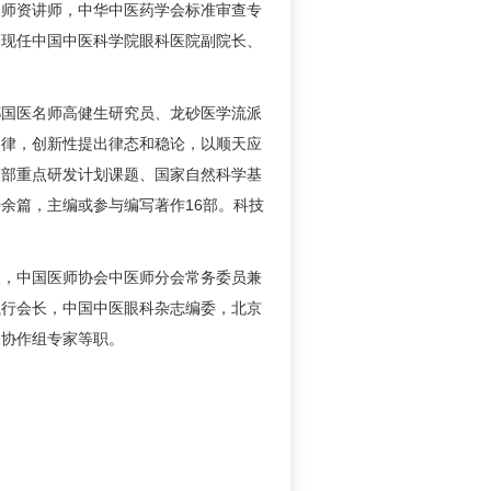
级师资讲师，中华中医药学会标准审查专
。现任中国中医科学院眼科医院副院长、
都国医名师高健生研究员、龙砂医学流派
同律，创新性提出律态和稳论，以顺天应
技部重点研发计划课题、国家自然科学基
0余篇，主编或参与编写著作16部。科技
长，中国医师协会中医师分会常务委员兼
执行会长，中国中医眼科杂志编委，北京
家协作组专家等职。