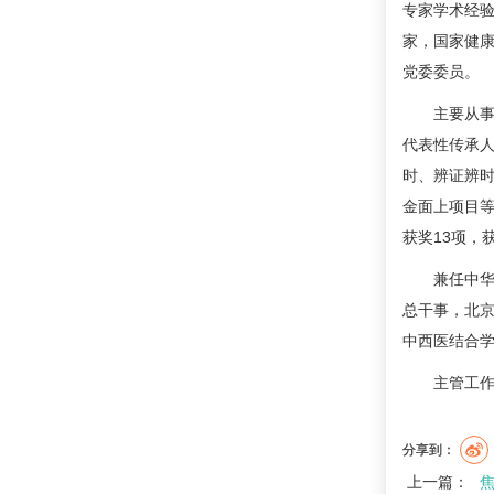
专家学术经
家，国家健
党委委员。
主要从
代表性传承
时、辨证辨
金面上项目等
获奖13项，
兼任中
总干事，北
中西医结合
主管工
分享到：
上一篇：