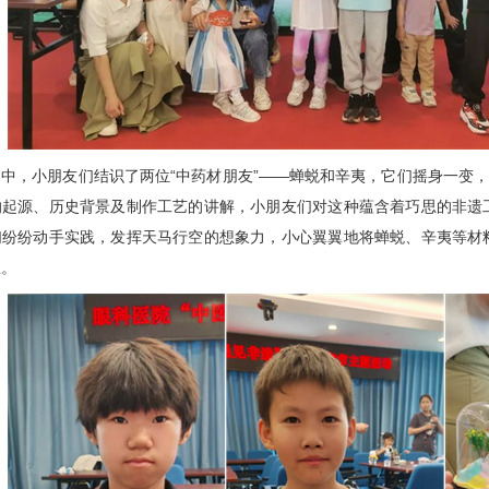
中，小朋友们结识了两位“中药材朋友”——蝉蜕和辛夷，它们摇身一变，
的起源、历史背景及制作工艺的讲解，小朋友们对这种蕴含着巧思的非遗
们纷纷动手实践，发挥天马行空的想象力，小心翼翼地将蝉蜕、辛夷等材
生。