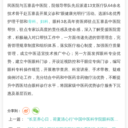
民医院与五寨县中医院，院领导带队先后派遣13支医疗队64余名
技术骨干赴五寨县开展义诊和“眼健康光明行”活动。选派5名优秀
护理干部和
骨科
、
妇科
、眼科3名高年资医师驻点五寨县中医院
帮扶，驻点专家以高度的责任感及使命感，深入了解受援医院需
求，积极融入对口帮扶工作中，一方面传递先进的管理理念，完
善管理规章制度和组织体系，落实医疗核心制度，加强医疗质量
管理，成立中医适宜技术推广中心；另一方面发挥眼科专业优
势，建立中医眼科门诊，开设近视防控和干眼症专病门诊，编写
眼科专科操作规范，开展教学查房、科室讲座、手术带教、疑难
病例讨论工作，充分结合中药和中医药非药物疗法优势，不断提
升中西医结合眼科诊疗水平，将国家级中医药优势诊疗服务下沉
惠及基层百姓。
分享到：
上一篇：
“长至养心日，荷夏清心行”中国中医科学院眼科医院举办夏至中医药文化体验活动