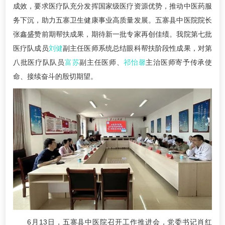
成效，要求医疗队充分发挥国家级医疗资源优势，推动中医药服
务下沉，助力五寨卫生健康事业高质量发展。五寨县中医院院长
张鑫盛赞前期帮扶成果，期待新一批专家再创佳绩。我院第七批
医疗队成员
刘健
副主任医师系统总结眼科帮扶阶段性成果，对第
八批医疗队队员
富苏
副主任医师、
祁怡馨
主治医师寄予传承使
命、接续奋斗的殷切期望。
6月13日，五寨县中医院召开工作推进会，党委书记肖红