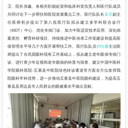
卫、院长张鑫、各相关职能处室和临床科室负责人和医疗队成员
共同讨论下一步帮扶和医院发展重点工作。医疗队队长
富苏
副主
任医师初步提出了第八批医疗队拟从建立多学科联合诊疗
（MDT）中心、优化专病门诊、加大中医适宜技术应用、深化病
案质控、孵育科研项目、持续推进中医传承工作室建设和提高医
保管理水平等几个方面开展帮扶工作。医疗队队员
祁怡馨
主治医
师提出了在巩固眼科现有工作基础上，拟从建立老年眼病专病门
诊、进行青少年近视和老年眼病的科普与筛查、建立中国中医科
学院眼科医院-五寨县中医院绿色转诊通道等方面全方位发挥我
院眼科学科优势，进一步推动五寨县中医院眼科建设，为提高五
寨县及周边县市人民群众的眼健康水平做出贡献。