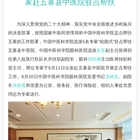
家赴五寨县中医院驻点帮扶
为深入贯彻党的二十大精神，落实党中央全面推进乡村振兴
的决策部署，按照国家中医药管理局和中国中医科学院定点帮扶
五寨的工作部署，中国中医科学院选派5名专家“组团式”驻点帮扶
五寨县中医院。中国中医科学院眼科医院选派
富苏
副主任医师担
任第八批医疗队队长并挂职副院长，眼科
祁怡馨
主治医师挂职科
室主任，两位专家于6月11日出发赴五寨县中医院开展定点帮扶
工作。6月10日中国中医科学院眼科医院党委书记
温艳东
、副院
长
张丽霞
和党委办公室、医务处、医疗保险处、组织人事处负责
同志为专家送行。