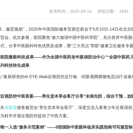
发布时间：2025-09-16
浏览次数：
2691
航，服贸焕新”，2025年中国国际服务贸易交易会于9月10日-14日在北
贸会。此次参展，医院聚焦“做大做强中国中医科学院”，充分发挥中医
式，分享中医眼科特色优势及成果，携“三大亮点”荣获“健康卫生服务专题
医院最新科技成果——作为全国中医药老年眼病防治中心”“全国中医药
系列科技转化成果
心”最新研发的AI EYE-Walk近视防控足疗板、经眼视网膜微电流治疗
近视防控中医答案——养生堂本草会客厅分享“未病先防，综合干预，放
院长
张丽霞
做客服贸会“养生堂本草会客厅”，深度交流儿童青少年近视现
，为科学开展近视防控提供了中医方案。
唯一入选“服务示范案例” ——8部国际中医眼科临床实践指南书写服贸