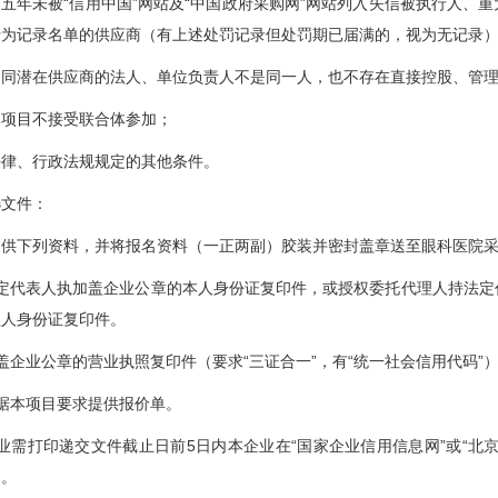
五年未被“信用中国”网站及“中国政府采购网”网站列入失信被执行人、
行为记录名单的供应商（有上述处罚记录但处罚期已届满的，视为无记录
不同潜在供应商的法人、单位负责人不是同一人，也不存在直接控股、管
本项目不接受联合体参加；
法律、行政法规规定的其他条件。
选文件：
提供下列资料，并将报名资料（一正两副）胶装并密封盖章送至眼科医院
法定代表人执加盖企业公章的本人身份证复印件，或授权委托代理人持法定
理人身份证复印件。
盖企业公章的营业执照复印件（要求“三证合一”，有“统一社会信用代码”
据本项目要求提供报价单。
业需打印递交文件截止日前5日内本企业在“国家企业信用信息网”或“北
）。