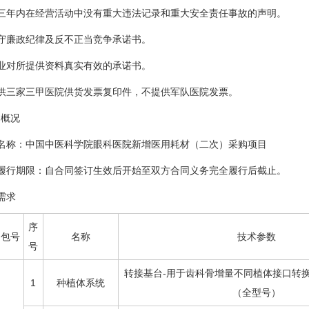
三年内在经营活动中没有重大违法记录和重大安全责任事故的声明。
守廉政纪律及反不正当竞争承诺书。
业对所提供资料真实有效的承诺书。
供三家三甲医院供货发票复印件，不提供军队医院发票。
目概况
名称：中国中医科学院眼科医院新增医用耗材（二次）采购项目
履行期限：自合同签订生效后开始至双方合同义务完全履行后截止。
需求
序
包号
名称
技术参数
号
转接基台-用于齿科骨增量不同植体接口转
1
种植体系统
（全型号）