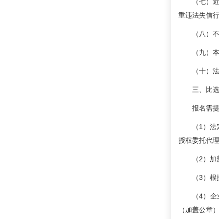
（七）近
重违法失信
（八）
（九）
（十）
三、比
报名需
（1）
授权委托代
（2）加
（3）根
（4）企
（加盖公章