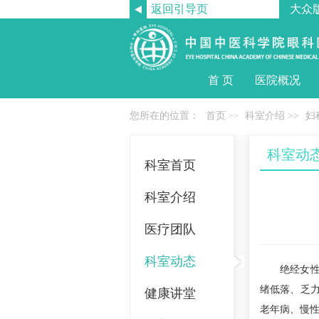
返回引导页
大众
首 页
医院概况
您所在的位置：
首页
科室介绍
>>
妇
>>
科室动
科室首页
科室介绍
医疗团队
科室动态
绝经女性日
绪低落、乏力
健康讲堂
老年病、慢