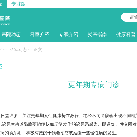
版
专业版
医院动态
科室介绍
专家介绍
就医指南
健康科普
科
科室动态
正文
>>
>>
态
更年期专病门诊
益增多，关注更年期女性健康势在必行。绝经不同阶段会出现不同相关
;泌尿生殖道黏膜萎缩症状如反复发作的泌尿系感染、阴道炎、性交困难
性病的萌芽期，积极有效的干预会预防或延缓一些慢性病的发生。