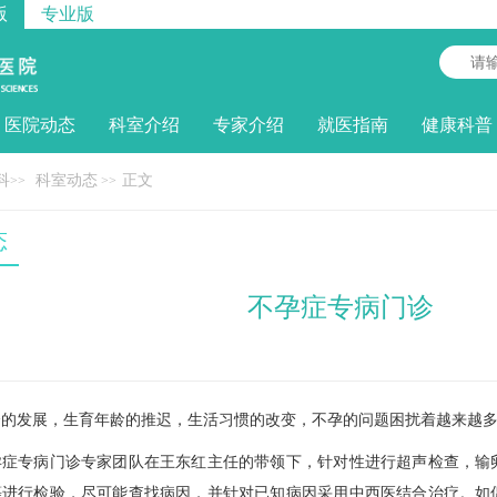
版
专业版
医院动态
科室介绍
专家介绍
就医指南
健康科普
科
科室动态
正文
>>
>>
态
不孕症专病门诊
发展，生育年龄的推迟，生活习惯的改变，不孕的问题困扰着越来越多
专病门诊专家团队在王东红主任的带领下，针对性进行超声检查，输卵
等进行检验，尽可能查找病因，并针对已知病因采用中西医结合治疗。如