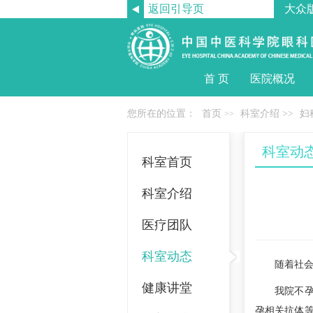
返回引导页
大众
首 页
医院概况
您所在的位置：
首页
科室介绍
>>
妇
>>
科室动
科室首页
科室介绍
医疗团队
科室动态
随着社会的
健康讲堂
我院不孕症
孕相关抗体