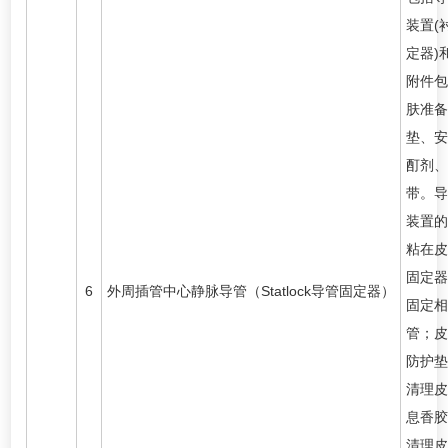
装置(
定器)
附件包
肤准备
垫、安
酊剂、
带。导
装置的
粘在皮
固定器
6
外周插管中心静脉导管（Statlock导管固定器）
固定相
管；皮
防护垫
清理皮
息香胶
清理皮