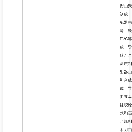
帽由聚
制成；
配器由
烯、聚
PVC
成；导
钛合金
涂层制
射器由
和合成
成；导
由30
硅胶涂
龙和高
乙烯制
术刀由