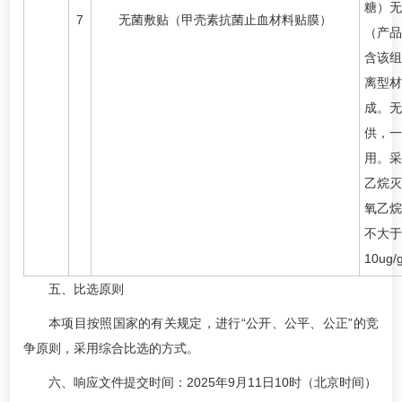
糖）无
7
无菌敷贴（甲壳素抗菌止血材料贴膜）
（产品
含该组
离型材
成。无
供，一
用。采
乙烷灭
氧乙烷
不大于
10ug/
五、比选原则
本项目按照国家的有关规定，进行“公开、公平、公正”的竞
争原则，采用综合比选的方式。
六、响应文件提交时间：2025年9月11日10时（北京时间）