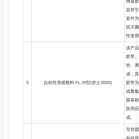
物凝胶
血管引
套件为
烷灭菌
性使用
该产品
胶带、
垫、离
成，其
5
自粘性薄膜敷料 FL-III型(舒士3000)
胶带为
或聚氨
膜基材
医用压
成。
导管固
包括导