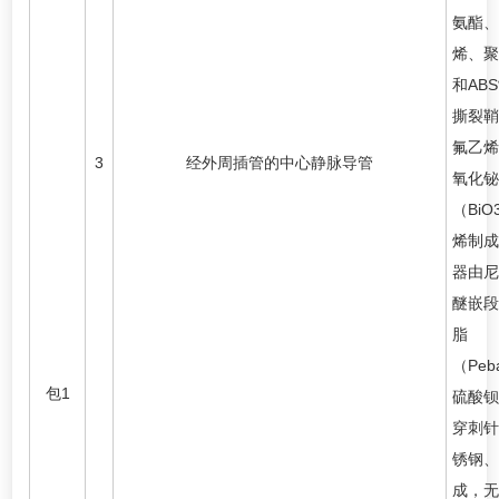
氨酯、
烯、聚
和AB
撕裂鞘
氟乙烯
3
经外周插管的中心静脉导管
氧化铋
（BiO
烯制成
器由尼
醚嵌段
脂
（Peb
包1
硫酸钡
穿刺针
锈钢、
成，无