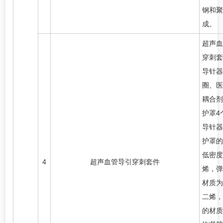
钢和聚
成。
超声血
穿刺套
导针器
圈、医
耦合剂
护罩4
导针器
护罩的
低密度
4
超声血管导引穿刺套件
烯，弹
材质为
二烯，
的材质