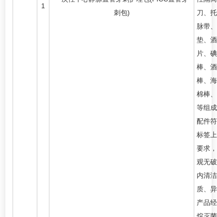
1
刺包)
刀、托
脉带、
垫、酒
片、碘
棒、酒
棒、海
棉棒、
等组成
配件符
标签上
要求，
观无破
内清洁
质、异
产品经
烷灭菌