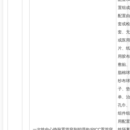
置组成
配置由
套或检
套、无
或医用
片、纸
用胶布
敷贴、
脂棉球
纱布球
子、垫
单、治
孔巾、
组件组
用配置
一次性中心静脉置管穿刺护理包(PICC置管穿
性隔离