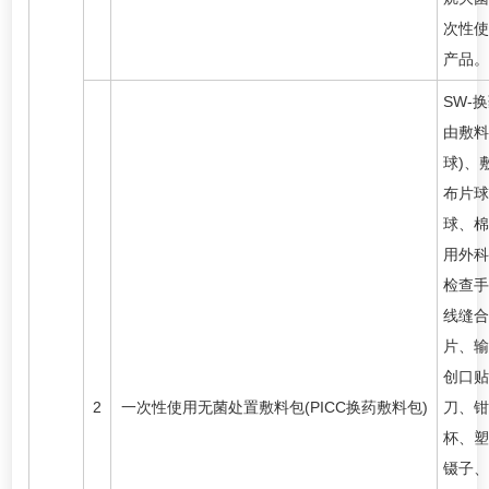
次性使
产品。
SW-
由敷料
球)、
布片球
球、棉
用外科
检查手
线缝合
片、输
创口贴
2
一次性使用无菌处置敷料包(PICC换药敷料包)
刀、钳
杯、塑
镊子、