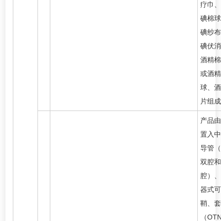
疗巾、
碘棉球
碘纱布
碘伏消
酒精棉
或酒精
球、酒
片组成
产品由
置入中
导管（
双腔和
腔）、
器式可
鞘、套
（OT