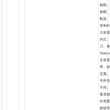
裂鞘、
射帽、
配器、
穿刺针
注射器
内芯、
刀、卷
Stat
定装置
带、纱
定翼。
号所含
不同。
要原材
外周置
静脉导