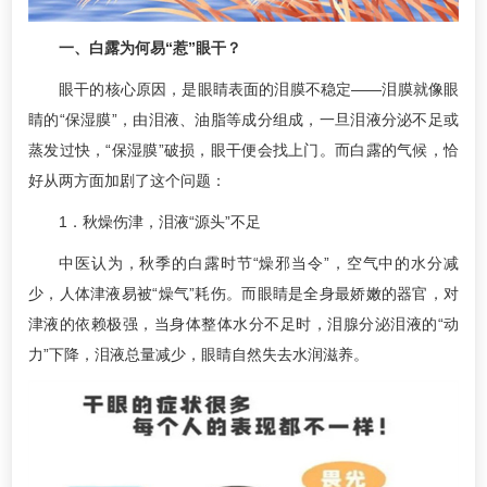
一、白露为何易“惹”眼干？
眼干的核心原因，是眼睛表面的泪膜不稳定——泪膜就像眼
睛的“保湿膜”，由泪液、油脂等成分组成，一旦泪液分泌不足或
蒸发过快，“保湿膜”破损，眼干便会找上门。而白露的气候，恰
好从两方面加剧了这个问题：
1．秋燥伤津，泪液“源头”不足
中医认为，秋季的白露时节“燥邪当令”，空气中的水分减
少，人体津液易被“燥气”耗伤。而眼睛是全身最娇嫩的器官，对
津液的依赖极强，当身体整体水分不足时，泪腺分泌泪液的“动
力”下降，泪液总量减少，眼睛自然失去水润滋养。