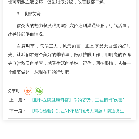
也可刺激血液循坏，促进泪液分泌，改善眼部干燥。
3．眼部艾灸
借灸火的热力刺激眼周局部穴位达到温通经脉，行气活血，
改善眼部供血情况。
白露时节，气候宜人，风景如画，正是享受大自然的好时
光。让我们在这个美好的季节里，做好护眼工作，用明亮的双眸
去欣赏秋天的美景，感受生活的美好。记住，呵护眼睛，从每一
个细节做起，从现在开始行动吧！
分享到：
上一篇：
【眼科医院健康科普】你的姿势，正在悄悄“伤害”腰椎！
下一篇：
【晴心检验】别让“小不适”拖成大问题！阴道微生态检测让妇科问题“早发现、早干预”