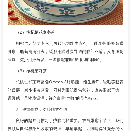
（2）枸杞菊花麦冬茶
枸杞含β-胡萝卜素（可转化为维生素A），能维护眼表黏膜
健康；胎菊清泻肝火，缓解用眼过度导致的眼部不适；麦冬滋阴
润燥，减少泪液蒸发，三者搭配兼顾“护眼”与“润燥”。
（3）核桃芝麻茶
核桃仁和芝麻富含Omega-3脂肪酸、维生素E，能滋养眼表
脂质层，减少泪液蒸发，同时为眼肌提供营养，改善眼部干燥、
紧绷感，且性质温润，符合白露“养收”的节气特点。
2．规律作息，给眼睛放个假
良好的起居习惯对于护眼同样重要。在白露这个节气，我们
要顺应自然界阳气收敛的规律，早睡早起，让眼睛得到充分的休