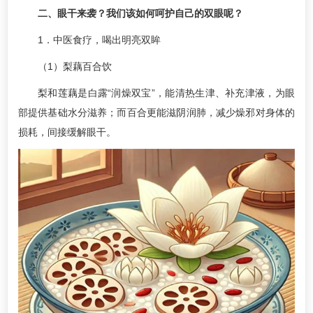
二、眼干来袭？我们该如何呵护自己的双眼呢？
1．中医食疗，喝出明亮双眸
（1）梨藕百合饮
梨和莲藕是白露“润燥双宝”，能清热生津、补充津液，为眼
部提供基础水分滋养；而百合更能滋阴润肺，减少燥邪对身体的
损耗，间接缓解眼干。