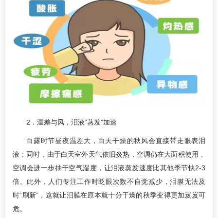
2．温差与风，泪液“蒸发”加速
白露时节昼夜温差大，白天干燥的秋风会直接带走眼表泪
液；同时，由于白天室外天气依旧炎热，空调仍在大面积使用，
空调会进一步抽干空气湿度，让泪液蒸发速度比其他季节快2-3
倍。此外，人们专注工作时眨眼次数不自觉减少，泪膜无法及
时“刷新”，这就让泪膜在原本就十分干燥的秋季变得更加岌岌可
危。