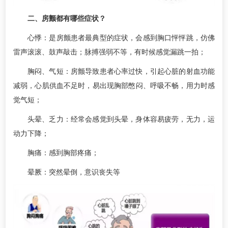
二、房颤都有哪些症状？
心悸：是房颤患者最典型的症状，会感到胸口怦怦跳，仿佛
雷声滚滚、鼓声敲击；脉搏强弱不等，有时候感觉漏跳一拍；
胸闷、气短：房颤导致患者心率过快，引起心脏的射血功能
减弱，心肌供血不足时，易出现胸部憋闷、呼吸不畅，用力时感
觉气短；
头晕、乏力：经常会感觉到头晕，身体容易疲劳，无力，运
动力下降；
胸痛：感到胸部疼痛；
晕厥：突然晕倒，意识丧失等