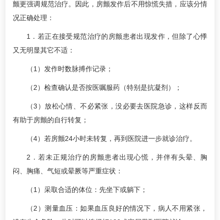
颤更强调规范治疗。因此，房颤发作后不用惊慌失措，应该分情
况正确处理：
1．若正在接受规范治疗的房颤患者出现发作，但除了心悸
又无明显其它不适：
（1）发作时数脉搏作记录；
（2）检查确认是否按医嘱服药（特别是抗凝剂）；
（3）放松心情、不必紧张，没必要去医院急诊，这样反而
有助于房颤的自行转复；
（4）若房颤24小时未转复，再到医院进一步就诊治疗。
2．若未正规治疗的房颤患者出现心慌，并伴有头晕、胸
闷、胸痛、气短或晕厥等严重症状：
（1）采取合适的体位：先坐下或躺下；
（2）测量血压：如果血压良好的情况下，病人不用紧张，