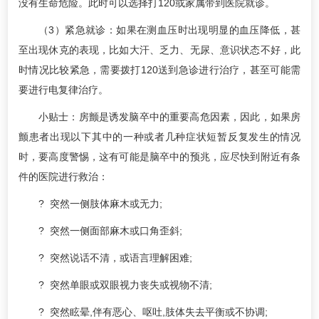
没有生命危险。此时可以选择打120或家属带到医院就诊。
（3）紧急就诊：如果在测血压时出现明显的血压降低，甚
至出现休克的表现，比如大汗、乏力、无尿、意识状态不好，此
时情况比较紧急，需要拨打120送到急诊进行治疗，甚至可能需
要进行电复律治疗。
小贴士：房颤是诱发脑卒中的重要高危因素，因此，如果房
颤患者出现以下其中的一种或者几种症状短暂反复发生的情况
时，要高度警惕，这有可能是脑卒中的预兆，应尽快到附近有条
件的医院进行救治：
? 突然一侧肢体麻木或无力;
? 突然一侧面部麻木或口角歪斜;
? 突然说话不清，或语言理解困难;
? 突然单眼或双眼视力丧失或视物不清;
? 突然眩晕,伴有恶心、呕吐,肢体失去平衡或不协调;