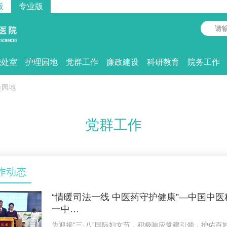
版
专业版
能处室
护理园地
党群工作
廉政建设
科研教育
院务工作
会园地
党群工作
作动态
“情暖司法一线 中医药守护健康”—中国中
一中…
为迎接“三·八”国际妇女节，积极响应党建引领，护佑百