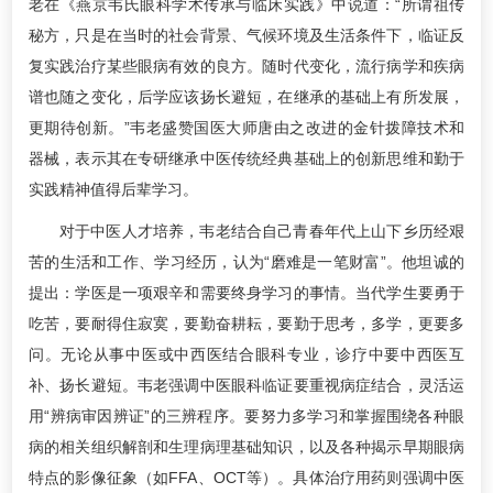
老在《燕京韦氏眼科学术传承与临床实践》中说道：“所谓祖传
秘方，只是在当时的社会背景、气候环境及生活条件下，临证反
复实践治疗某些眼病有效的良方。随时代变化，流行病学和疾病
谱也随之变化，后学应该扬长避短，在继承的基础上有所发展，
更期待创新。”韦老盛赞国医大师唐由之改进的金针拨障技术和
器械，表示其在专研继承中医传统经典基础上的创新思维和勤于
实践精神值得后辈学习。
对于中医人才培养，韦老结合自己青春年代上山下乡历经艰
苦的生活和工作、学习经历，认为“磨难是一笔财富”。他坦诚的
提出：学医是一项艰辛和需要终身学习的事情。当代学生要勇于
吃苦，要耐得住寂寞，要勤奋耕耘，要勤于思考，多学，更要多
问。无论从事中医或中西医结合眼科专业，诊疗中要中西医互
补、扬长避短。韦老强调中医眼科临证要重视病症结合，灵活运
用“辨病审因辨证”的三辨程序。要努力多学习和掌握围绕各种眼
病的相关组织解剖和生理病理基础知识，以及各种揭示早期眼病
特点的影像征象（如FFA、OCT等）。具体治疗用药则强调中医