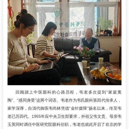
回顾踏上中医眼科的心路历程，韦老多次提到“家庭熏
陶”、“感同身受”这两个词语。韦老作为韦氏眼科第四代传承人，
家学深厚，自清代御医韦尚林凭借“金针拨障”扬名以来，传至韦
老已历四代。1955年应中央卫生部要求，外祖父韦文贵、母亲韦
玉英同时调任中医研究院眼科任职，韦老也就此开启了在京的学