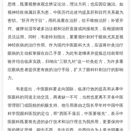
思维，既重视整体观念辨证论治，理法方药；也应因症施治。如
视神经疾病属目系为患，中医历代论述均提及肝和目窍关系最为
密切。“肝开窍于目”，用药虽重在治肝，但不唯独治肝；补肾开
窍、健脾祛湿等诸多治法都和治肝直接或间接相关，应根据病情
灵活运用。同时，韦老特别指出，要重视针刺对于眼病尤其是视
神经疾病的治疗作用。作为现代中医眼科大夫，应该将针灸治疗
眼病的主动权掌握在自己手里，为此韦老继承并提炼总结前辈经
验并结合临床实践，归纳出“三联九针”这一针灸处方，为许多重
症眼病患者提供更有效的治疗手段，扩大了眼科针刺治疗的影响
力。
韦老提出，中医眼科要走向国际，临床疗效的提高和从事中
医眼科的同道主动交流，两者缺一不可，当然也更离不开各中医
管理部门或院校的积极支持。他引用唐由之院长早年对中国中医
科学院眼科医院的定位，即“西医不落后，中医要领先”，表示中
医眼科既要将先进的诊疗技术和治疗理念为我所用，更要保持中
医的辨证思维，能中不西、先中后西，中西结合为人类光明事业