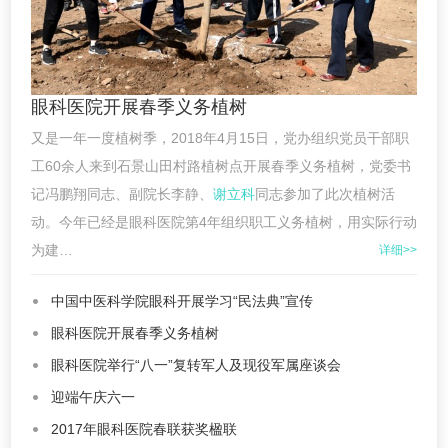
眼科医院开展春季义务植树
又是一年一度植树季，2018年4月15日，党办组织党员干部职
工60余人来到石景山田村路植树点开展春季义务植树，党委书
记冯鹏翔同志、副院长李静、
谢立科
同志参加了此次植树活
动。今年已经是眼科医院第4年组织职工义务植树，用实际行动
为建…
详细>>
中国中医科学院眼科开展学习“民法典”宣传
眼科医院开展春季义务植树
眼科医院举行“八一”复转军人及现役军属座谈会
迎端午庆六一
2017年眼科医院春联获奖楹联