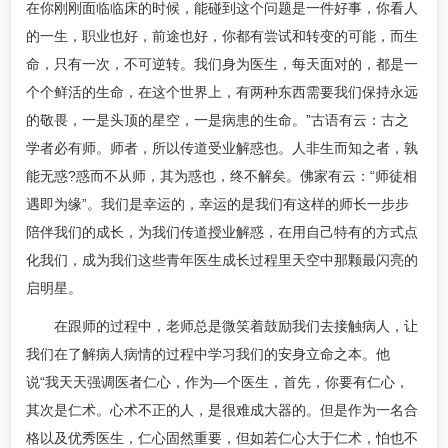
在你刚刚面临临床的时候，能碰到这个问题是一件好事，你看人
的一生，职业也好，前途也好，你都有尝试和转变的可能，而生
命，只有一次，不可逆转。我们身为医生，每天面对的，都是一
个个鲜活的生命，在这个世界上，有两种东西需要我们保持永远
的敬畏，一是头顶的星空，一是病患的生命。”古语有云：古之
学者必有师。师者，所以传道受业解惑也。人非生而知之者，孰
能无惑?惑而不从师，其为惑也，终不解矣。佛家有云：“师徒相
遇即为缘”。我们是幸运的，幸运的是我们有这样的师长一步步
陪伴我们的成长，为我们传道授业解惑，在用自己特有的方式点
化我们，成为我们这些青年医生成长过程里天空中那颗最闪亮的
启明星。
在跟师的过程中，老师总是微笑着鼓励我们去接触病人，让
我们在了解病人病情的过程中学习我们的安身立命之本。他
说“我天天强调医者仁心，作为—个医生，首先，你要有仁心，
其次是仁术。心术不正的人，是很难成大器的。但是作为一名合
格以及优秀医生，仁心固然重要，但如若仁心大于仁术，怕也不