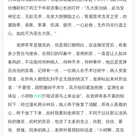
仿佛听到了药王千年前语重心长的叮咛：“凡大医治病，必当安
神定志，无欲无求，先发大慈恻隐之心，誓愿普求含灵之苦，勿
避险希、昼夜、寒暑、饥渴、疲劳，一心赴救，无作功夫行迹之
心。如此可为苍生大医。”
老师常常是微笑的，但是我们都明白，在这微笑背后，有着
多少责任与使命。在我们的印象中，老师的笑，一直是让人如沐
春风的，不论面对何种病人，何种手术，何种事件，他总是宽厚
且自信的笑着。记得有一次，一位病人在手术过程中，病人突发
昏迷，在所有人都慌乱到手足无措的情况下，老师站起来对所说
道：“不要慌，国熙撤掉手术巾，高月组织紧急抢救，监测生命
体征，小祁给
内科
打电话请马上来会诊”。在老师有条不紊的组
织下，经过漫长两分钟后，病人终于恢复了清醒，所有人悬着的
心，终于放了下来，此时我看到老师笑了，不同于以往那云淡风
轻的微笑，此时的笑容，包含了太多的含义，欣慰、自信、紧
张、骄傲。回来的路上，老师对着我轻轻说道：“小祁啊，其实