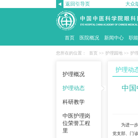
返回引导页
大众
首页
医院概况
新闻中心
职
您所在的位置：
首页
>>
护理园地
>>
护
护理动
护理概况
中国
护理动态
科研教学
中医护理岗
位荣誉工程
为进一步发
里
党支部、门