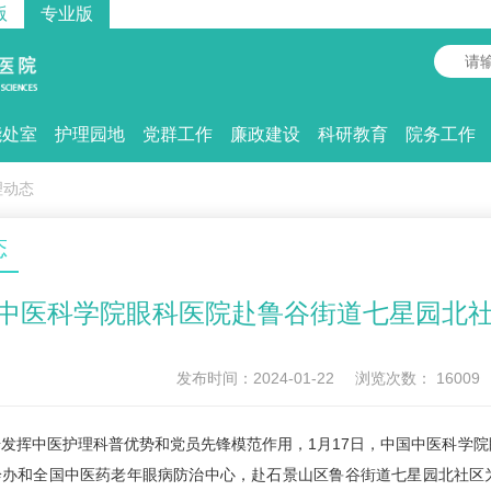
版
专业版
能处室
护理园地
党群工作
廉政建设
科研教育
院务工作
理动态
态
中医科学院眼科医院赴鲁谷街道七星园北
发布时间：2024-01-22
浏览次数：
16009
挥中医护理科普优势和党员先锋模范作用，1月17日，中国中医科学院
诊办和全国中医药老年眼病防治中心，赴石景山区鲁谷街道七星园北社区