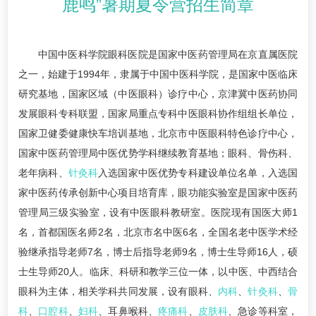
鹿鸣”暑期夏令营招生简章
中国中医科学院眼科医院是国家中医药管理局在京直属医院
之一，始建于1994年，隶属于中国中医科学院，是国家中医临床
研究基地，国家区域（中医眼科）诊疗中心，京津冀中医药协同
发展眼科专科联盟，国家局重点专科中医眼科协作组组长单位，
国家卫健委健康快车培训基地，北京市中医眼科特色诊疗中心，
国家中医药管理局中医优势学科继续教育基地；眼科、骨伤科、
老年病科、
针灸科
入选国家中医优势专科建设单位名单，入选国
家中医药传承创新中心项目培育库，眼功能实验室是国家中医药
管理局三级实验室，设有中医眼科教研室。医院现有国医大师1
名，首都国医名师2名，北京市名中医6名，全国名老中医学术经
验继承指导老师7名，博士后指导老师9名，博士生导师16人，硕
士生导师20人。临床、科研和教学三位一体，以中医、中西结合
眼科为主体，相关学科共同发展，设有眼科、
内科
、
针灸科
、
骨
科
、
口腔科
、
妇科
、耳鼻喉科、
疼痛科
、
皮肤科
、急诊等科室，