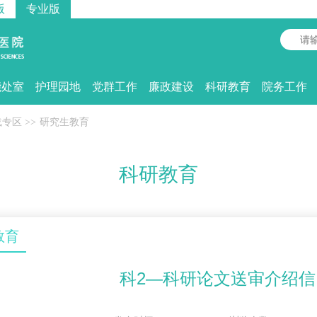
版
专业版
能处室
护理园地
党群工作
廉政建设
科研教育
院务工作
载专区
>>
研究生教育
科研教育
教育
科2—科研论文送审介绍信