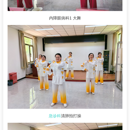
内障眼病科1 大舞
急诊科
清肺拍打操