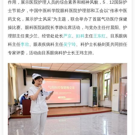
作用，展示医院护理人员的综合素养和精神风貌，5﹒12国际护
士节前夕，中国中医科学院眼科医院护理部和工会以“传承中医
药文化，展示护士风采”为主题，联合举办了首届气功医疗保健
操比赛。眼科医院副院长李静出席活动，与党办主任付晨阳、护
理部主任黄少兰、经管处处长
严京
、
妇科
主任
王东红
、目系眼病
科主任
李欣
、眼表疾病科主任
吴宁玲
、科护士长杨剑英共同担任
专家评委，活动由目系眼病科护士长王玮主持。