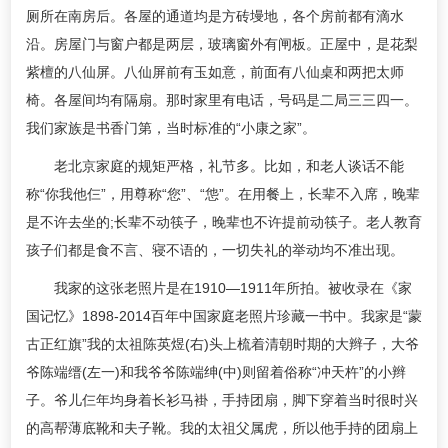
厕所在南房后。各屋的通道均是方砖墁地，各个房前都有滴水
沿。房屋门与窗户都是两层，玻璃窗外有闸板。正屋中，是花梨
紫檀的八仙屏。八仙屏前有玉如意，前面有八仙桌和两把太师
椅。各屋间均有隔扇。那时家里有电话，号码是二局三三四一。
我们家族是书香门第，当时标准的“小康之家”。
老北京家庭的规矩严格，礼节多。比如，和老人谈话不能
称“你我他仨”，用尊称“您”、“怹”。在用餐上，长辈不入席，晚辈
是不许去坐的;长辈不动筷子，晚辈也不许提前动筷子。老人教育
孩子们都是食不言、寝不语的，一切失礼的举动均不准出现。
我家的这张老照片是在1910—1911年所拍。被收录在《家
国记忆》1898-2014百年中国家庭老照片珍藏一书中。我家是“蒙
古正红旗”我的太祖陈英煜(右)头上梳着清朝时期的大辫子，大爷
爷陈端缙(左一)和我爷爷陈端绅(中)则留着俗称“冲天杵”的小辫
子。爷儿仨年均身着长衫马褂，手持团扇，脚下穿着当时很时兴
的高帮薄底靴和夫子靴。我的太祖父属虎，所以他手持的团扇上