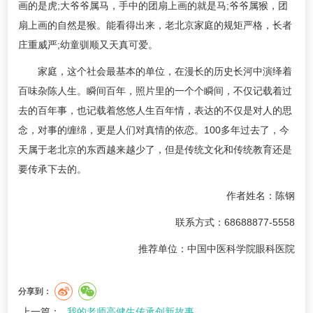
画的是虎;大爷爷属马，手中的团扇上画的就是马;爷爷属猴，团
扇上画的自然是猴。能看得出来，老北京家庭的规矩严格，长者
庄重威严;幼童驯顺又天真可爱。
家庭，这个社会最基本的单位，在漫长的历史长河中演绎着
百味杂陈人生。瞬间百年，照片里的一个个瞬间，不仅记载着过
去的百年事，也记载着悠悠人生百年情，表达的不仅是对人的思
念，对事的缠绵，更是人们对真情的依恋。100多年过去了，今
天属于老北京的东西越来越少了，但是传统文化和传统教育还是
要传承下去的。
作者姓名：陈钢
联系方式：68688877-5558
推荐单位：中国中医科学院眼科医院
分享到：
上一篇：
我的老师高健生传承创新故事