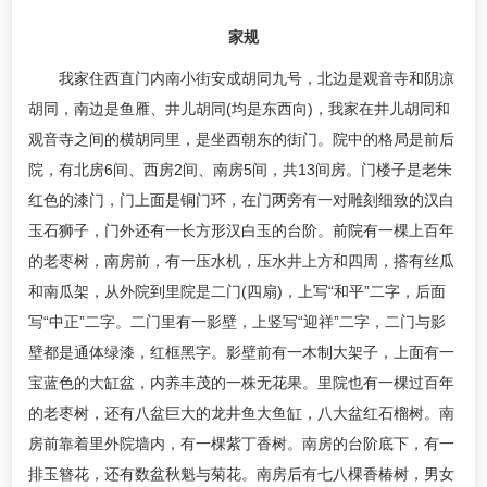
家规
我家住西直门内南小街安成胡同九号，北边是观音寺和阴凉
胡同，南边是鱼雁、井儿胡同(均是东西向)，我家在井儿胡同和
观音寺之间的横胡同里，是坐西朝东的街门。院中的格局是前后
院，有北房6间、西房2间、南房5间，共13间房。门楼子是老朱
红色的漆门，门上面是铜门环，在门两旁有一对雕刻细致的汉白
玉石狮子，门外还有一长方形汉白玉的台阶。前院有一棵上百年
的老枣树，南房前，有一压水机，压水井上方和四周，搭有丝瓜
和南瓜架，从外院到里院是二门(四扇)，上写“和平”二字，后面
写“中正”二字。二门里有一影壁，上竖写“迎祥”二字，二门与影
壁都是通体绿漆，红框黑字。影壁前有一木制大架子，上面有一
宝蓝色的大缸盆，内养丰茂的一株无花果。里院也有一棵过百年
的老枣树，还有八盆巨大的龙井鱼大鱼缸，八大盆红石榴树。南
房前靠着里外院墙内，有一棵紫丁香树。南房的台阶底下，有一
排玉簪花，还有数盆秋魁与菊花。南房后有七八棵香椿树，男女