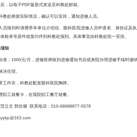
后，以电子PDF版形式发送至科教处邮箱。
科教处根据实际情况，确认可以安排，通知进修人员。
人员报到时请携带本单位介绍信、眼科医院进修人员申请表、身份证及执
月体检单等原件或复印件到科教处报到。具体事宜由科教处统一安排。
名须知
标准：1000元/月，进修医师收到进修通知书后或来院办理进修手续时缴
解决住宿。
带工作衣，科教处配发眼科医院胸牌。
理职工就餐卡，在我院职工餐厅就餐。
立文 郭欣璐 联系电话：010-68688877-5578
ykjc@163.com