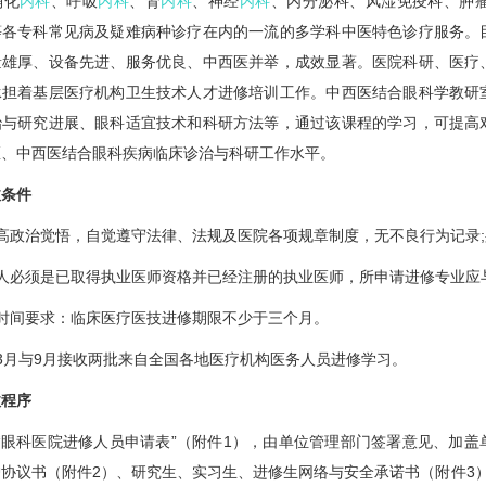
消化
内科
、呼吸
内科
、肾
内科
、神经
内科
、内分泌科、风湿免疫科、肿
等各专科常见病及疑难病种诊疗在内的一流的多学科中医特色诊疗服务。
量雄厚、设备先进、服务优良、中西医并举，成效显著。医院科研、医疗
承担着基层医疗机构卫生技术人才进修培训工作。中西医结合眼科学教研
治与研究进展、眼科适宜技术和科研方法等，通过该课程的学习，可提高
医、中西医结合眼科疾病临床诊治与科研工作水平。
收条件
高政治觉悟，自觉遵守法律、法规及医院各项规章制度，无不良行为记录
请人必须是已取得执业医师资格并已经注册的执业医师，所申请进修专业应
时间要求：临床医疗医技进修期限不少于三个月。
3月与9月接收两批来自全国各地医疗机构医务人员进修学习。
收程序
“眼科医院进修人员申请表”（附件1），由单位管理部门签署意见、加
协议书（附件2）、研究生、实习生、进修生网络与安全承诺书（附件3