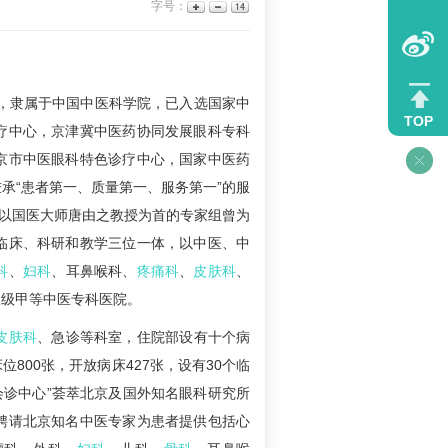
字号：
年，隶属于中国中医科学院，已入选国家中
TOP
疗中心，京津冀中医药协同发展眼科专科
京市中医眼科特色诊疗中心，国家中医药
承“患者第一、质量第一、服务第一”的服
。以国医大师唐由之教授为首的专家组曾为
临床、科研和教学三位一体，以中医、中
科
、
妇科
、耳鼻喉科、
疼痛科
、
皮肤科
、
三级甲等中医专科医院。
皮肤科
、急诊等科室，住院部设有十个病
位800张，开放病床427张，设有30个临
科会诊中心”荟萃北京及国外知名眼科研究所
”聘请北京知名中医专家为患者提供包括心