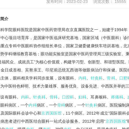
发布时间：2023-02-23
浏览次数：
15555
院简介
科学院眼科医院是国家中医药管理局在京直属医院之一，始建于1994
新中心项目培育库，是国家中医临床研究基地，国家区域（中医眼科）诊
局重点专科中医眼科协作组组长单位，国家卫健委健康快车培训基地，北
势学科继续教育基地；眼功能实验室是国家中医药管理局三级实验室。秉
造福民众、成就员工”为核心价值观，构建学习型、创新型、和谐型医院
、金日成首相、宾努亲王、印尼前总统瓦西德等做眼病治疗和保健。医院
为主体，眼科相关学科同步发展，设有眼科、
内科
、
针灸科
、
骨科
、
口腔
，为中医特色鲜明、技术力量雄厚、服务优良、设备先进、中西医并举的
诊设有眼科、
内科
、
针灸科
、
骨科
、
口腔科
、
妇科
、耳鼻喉科、
疼痛科
、
个眼科病区，一个
内科
病区，一个
骨科
病区，一个
针灸科
病区。医院编制床
以及国际眼科会诊中心和
京西国医馆
，11个病区。2012年成立“国际眼
病患者进行中西医结合眼科一站式会诊服务。2012年启用“
京西国医馆