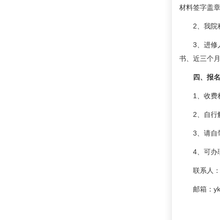
材料签字盖章
2、我院
3、进修
书、近三个
四、报
1、收费
2、自行
3、请自
4、可办
联系人：范
邮箱：yky