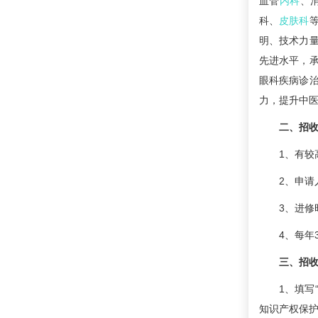
血管
内科
、
科、
皮肤科
明、技术力
先进水平，
眼科疾病诊
力，提升中
二、招
1、有较
2、申
3、进修
4、每年
三、招
1、填写
知识产权保护