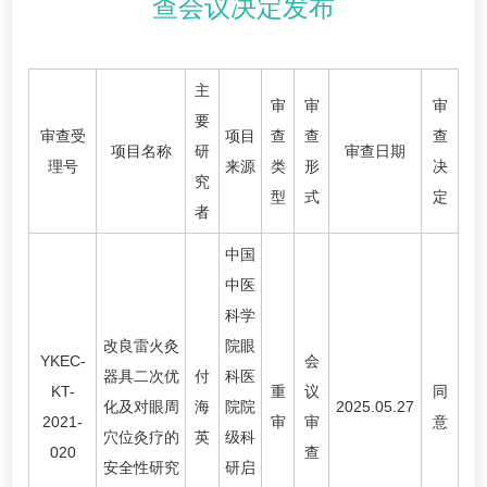
查会议决定发布
主
审
审
审
要
审查受
项目
查
查
查
项目名称
研
审查日期
理号
来源
类
形
决
究
型
式
定
者
中国
中医
科学
改良雷火灸
院眼
YKEC-
会
器具二次优
付
科医
KT-
重
议
同
化及对眼周
海
院院
2025.05.27
2021-
审
审
意
穴位灸疗的
英
级科
020
查
安全性研究
研启