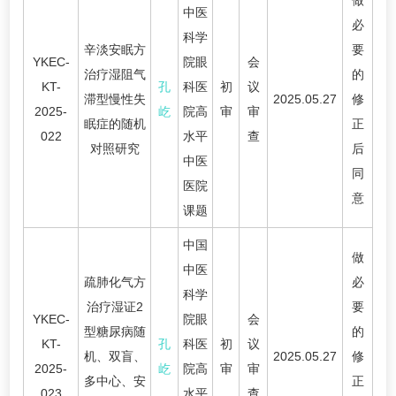
做
中医
必
科学
辛淡安眠方
要
YKEC-
院眼
会
治疗湿阻气
的
KT-
孔
科医
初
议
滞型慢性失
2025.05.27
修
2025-
屹
院高
审
审
眠症的随机
正
022
水平
查
对照研究
后
中医
同
医院
意
课题
中国
做
中医
疏肺化气方
必
科学
治疗湿证2
要
YKEC-
院眼
会
型糖尿病随
的
KT-
孔
科医
初
议
机、双盲、
2025.05.27
修
2025-
屹
院高
审
审
多中心、安
正
023
水平
查