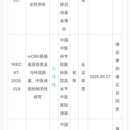
017
查
全性评价
研启
动基
金项
目
中国
做
中医
必
mCNV易感
科学
要
YKEC-
基因筛查及
院眼
会
亢
的
KT-
与环境因
科医
初
议
泽
2025.05.27
修
2025-
素、中医体
院高
审
审
峰
正
018
质的相关性
水平
查
后
研究
中医
同
医院
意
课题
中国
做