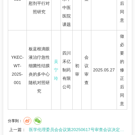
慰剂平行对
后
中医
照研究
同
医院
意
课题
做
必
板蓝根滴眼
四川
要
YKEC-
液治疗急性
会
吴
禾亿
的
WT-
细菌性结膜
初
议
宁
制药
2025.05.27
修
2025-
炎的多中心
审
审
玲
有限
正
001
随机对照研
查
公司
后
究
同
意
分享到：
上一篇：
医学伦理委员会会议第20250617号审查会议决定发布