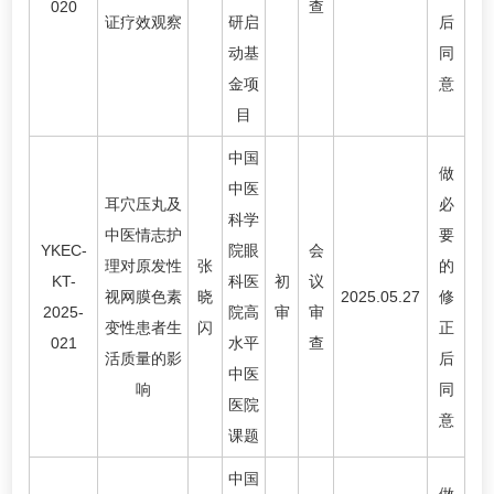
020
查
证疗效观察
研启
后
动基
同
金项
意
目
中国
做
中医
耳穴压丸及
必
科学
中医情志护
要
YKEC-
院眼
会
理对原发性
张
的
KT-
科医
初
议
视网膜色素
晓
2025.05.27
修
2025-
院高
审
审
变性患者生
闪
正
021
水平
查
活质量的影
后
中医
响
同
医院
意
课题
中国