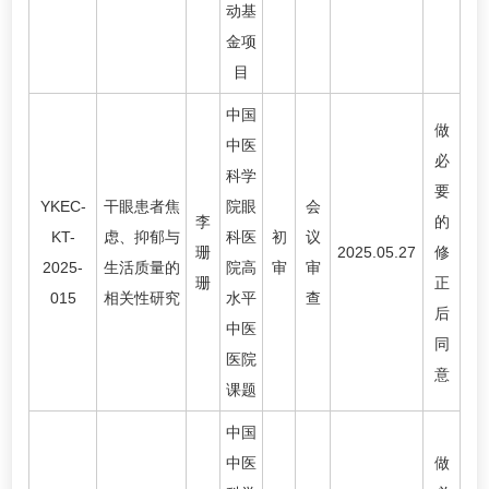
动基
金项
目
中国
做
中医
必
科学
要
YKEC-
干眼患者焦
院眼
会
李
的
KT-
虑、抑郁与
科医
初
议
珊
2025.05.27
修
2025-
生活质量的
院高
审
审
珊
正
015
相关性研究
水平
查
后
中医
同
医院
意
课题
中国
中医
做