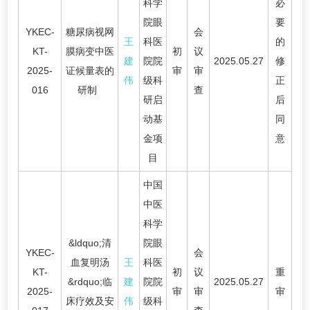
科学
必
院眼
要
YKEC-
糖尿病视网
会
王
科医
的
KT-
膜病变中医
初
议
建
院院
2025.05.27
修
2025-
证候量表的
审
审
伟
级科
正
016
研制
查
研启
后
动基
同
金项
意
目
中国
中医
科学
&ldquo;清
院眼
YKEC-
会
血复明汤
王
科医
KT-
初
议
重
&rdquo;临
建
院院
2025.05.27
2025-
审
审
审
床疗效及安
伟
级科