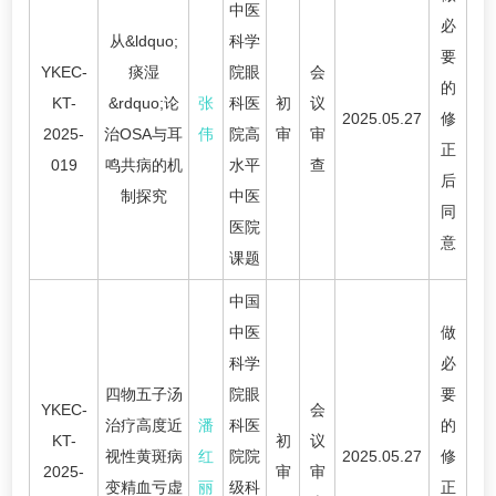
中医
必
从&ldquo;
科学
要
YKEC-
痰湿
院眼
会
的
KT-
&rdquo;论
张
科医
初
议
2025.05.27
修
2025-
治OSA与耳
伟
院高
审
审
正
019
鸣共病的机
水平
查
后
制探究
中医
同
医院
意
课题
中国
中医
做
科学
必
四物五子汤
院眼
要
YKEC-
会
治疗高度近
潘
科医
的
KT-
初
议
视性黄斑病
红
院院
2025.05.27
修
2025-
审
审
变精血亏虚
丽
级科
正