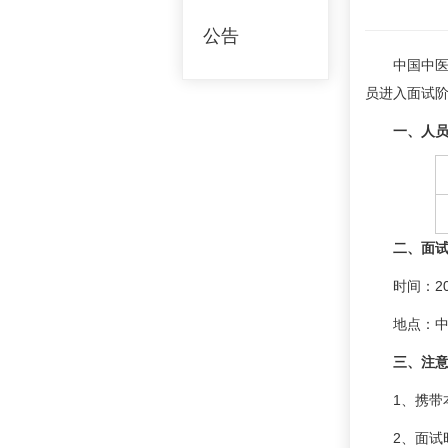
公告
中国中医
员进入面试
一、人
二、面
时间：20
地点：
三、注
1、携带
2、面试