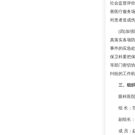
社会监督评
善医疗服务
对患者造成
(四)加强
真落实各项
事件的应急
保卫科要把
等部门密切
纠纷的工作
三、组织
眼科医院成
组 长：范
副组长：康建
成 员：赵慧