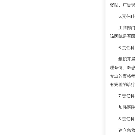
张贴、广告
5.责任科
工商部门对发
该医院是否
6.责任科
组织开展医
理条例、医
专业的资格考
有完整的诊
7.责任科
加强医院文
8.责任科
建立急救绿