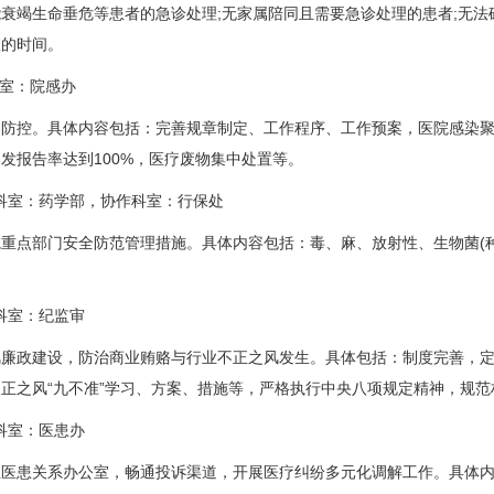
衰竭生命垂危等患者的急诊处理;无家属陪同且需要急诊处理的患者;无法
室的时间。
室：院感办
控。具体内容包括：完善规章制定、工作程序、工作预案，医院感染聚集
发报告率达到100%，医疗废物集中处置等。
科室：药学部，协作科室：行保处
点部门安全防范管理措施。具体内容包括：毒、麻、放射性、生物菌(种
科室：纪监审
政建设，防治商业贿赂与行业不正之风发生。具体包括：制度完善，定
正之风“九不准”学习、方案、措施等，严格执行中央八项规定精神，规范
科室：医患办
患关系办公室，畅通投诉渠道，开展医疗纠纷多元化调解工作。具体内容