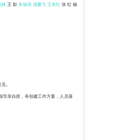
绍林
王 影
朱瑜琪
成鹏飞
王东红
张 红 杨
意见。
领导亲自抓，有创建工作方案，人员落