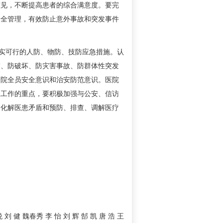
意见，不断提高患者的综合满意度。要完
安全管理，有效防止意外事故和突发事件
实可行的人防、物防、技防应急措施。认
怖、防破坏、防灾害事故、防群体性突发
全院全员安全意识和治安防范意识。医院
卫工作的重点，要积极加强与公安、信访
全化解医患矛盾和预防、排查、调解医疗
刘 健 魏春秀 李 怡 刘 辉 郜 凯 唐 浩 王