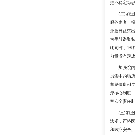
把不稳定隐
(二)加强
服务患者，
矛盾日益突
为手段谋取私
此同时，“医
力量没有形
加强院内的
员集中的场
室总值班制
疗核心制度，
室安全责任
(三)加强医
法规，严格
和医疗安全