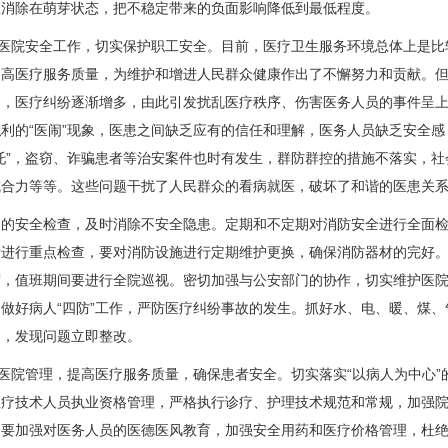
患消除在萌芽状态，把不稳定带来的负面影响降低到最低程度。
医院安全工作，切实保护职工安全。目前，医疗卫生服务环境总体上是比
提高医疗服务质量，为维护和增进人民群众健康作出了不懈努力和贡献。
出，医疗纠纷逐渐增多，由此引发扰乱医疗秩序、伤害医务人员的事件呈
利的“医闹”现象，医患之间缺乏应有的信任和理解，医务人员缺乏安全
托”，盗窃、诈骗患者等治安案件也时有发生，群防群控的措施不落实，
成合力等等。这些问题干扰了人民群众的看病就医，破坏了和谐的医患关
安全检查，及时消除不安全隐患。定期和不定期对消防安全进行全面检
所进行重点检查，要对消防设施进行定期维护更换，确保消防器材的完好
度，值班期间要进行全院巡视。密切加强与公安部门的协作，切实维护医
做好病人“四防”工作，严防医疗纠纷事故的发生。抓好水、电、暖、煤
制，发现问题立即整改。
院管理，提高医疗服务质量，确保患者安全。切实落实“以病人为中心”
医疗技术人员执业资格管理，严格执行诊疗、护理技术规范和常规，加强
。要加强对医务人员的医德医风教育，加强安全用药和医疗价格管理，杜