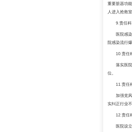
重要脏器功能
人进入抢救
9.责任科
医院感染防
院感染流行爆
10.责任
落实医院重
位。
11.责任
加强党风廉
实纠正行业不
12.责任
医院设立医