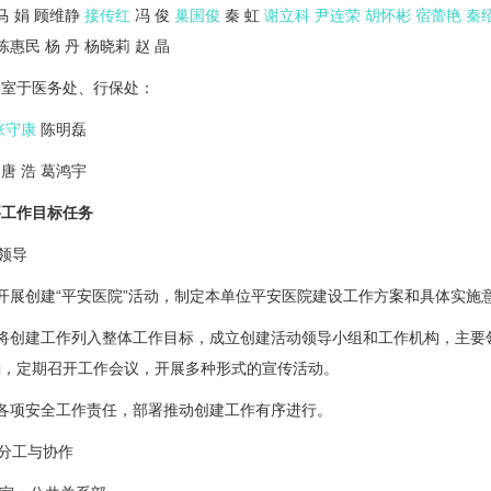
马 娟 顾维静
接传红
冯 俊
巢国俊
秦 虹
谢立科
尹连荣
胡怀彬
宿蕾艳
秦
陈惠民 杨 丹 杨晓莉 赵 晶
于医务处、行保处：
张守康
陈明磊
 浩 葛鸿宇
工作目标任务
领导
展创建“平安医院”活动，制定本单位平安医院建设工作方案和具体实施
创建工作列入整体工作目标，成立创建活动领导小组和工作机构，主要
确，定期召开工作会议，开展多种形式的宣传活动。
项安全工作责任，部署推动创建工作有序进行。
分工与协作