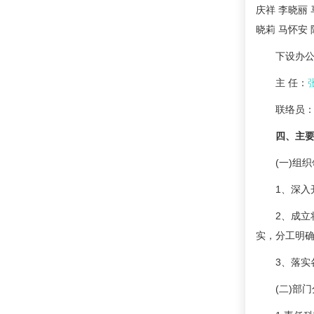
庆祥 李晓丽 
晓莉 马怀安 
下设办公室
主 任：
联络员：唐
四、主要
(一)组织
1、深入开
2、成立将
实，分工明
3、落实各
(二)部门