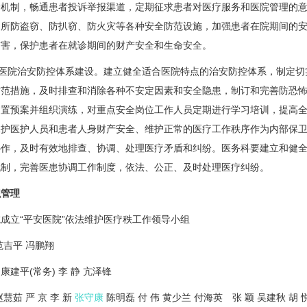
价机制，畅通患者投诉举报渠道，定期征求患者对医疗服务和医院管理的
场所防盗窃、防扒窃、防火灾等各种安全防范设施，加强患者在院期间的
伤害，保护患者在就诊期间的财产安全和生命安全。
医院治安防控体系建设。建立健全适合医院特点的治安防控体系，制定切
防范措施，及时排查和消除各种不安定因素和安全隐患，制订和完善防恐
处置预案并组织演练，对重点安全岗位工作人员定期进行学习培训，提高
保护医护人员和患者人身财产安全、维护正常的医疗工作秩序作为内部保
协作，及时有效地排查、协调、处理医疗矛盾和纠纷。医务科要建立和健
机制，完善医患协调工作制度，依法、公正、及时处理医疗纠纷。
管理
立“平安医院”依法维护医疗秩工作领导小组
吉平 冯鹏翔
平(常务) 李 静 亢泽锋
茹 严 京 李 新
张守康
陈明磊 付 伟 黄少兰 付海英 张 颖 吴建秋 胡 悦 