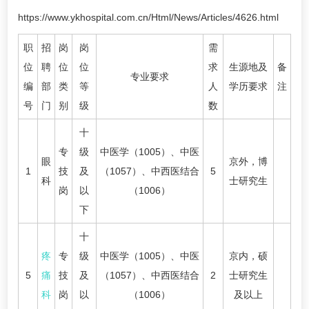
https://www.ykhospital.com.cn/Html/News/Articles/4626.html
职
招
岗
岗
需
位
聘
位
位
求
生源地及
备
专业要求
编
部
类
等
人
学历要求
注
号
门
别
级
数
十
专
级
中医学（1005）、中医
眼
京外，博
1
技
及
（1057）、中西医结合
5
科
士研究生
岗
以
（1006）
下
十
疼
专
级
中医学（1005）、中医
京内，硕
5
痛
技
及
（1057）、中西医结合
2
士研究生
科
岗
以
（1006）
及以上