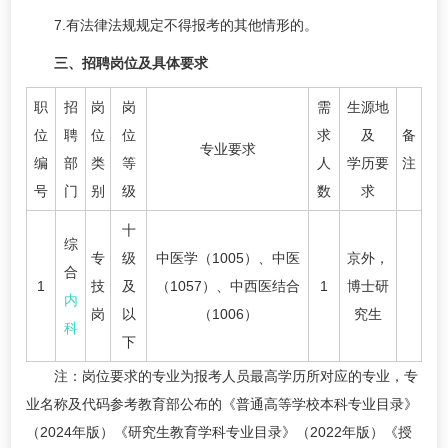
7.有法律法规规定不得报考的其他情形的。
三、招聘岗位及具体要求
职
招
岗
岗
需
生源地
位
聘
位
位
求
及
备
专业要求
编
部
类
等
人
学历要
注
号
门
别
级
数
求
十
综
专
级
中医学（1005）、中医
京外，
合
1
技
及
（1057）、中西医结合
1
博士研
内
岗
以
（1006）
究生
科
下
注：岗位要求的专业为报考人员最高学历所对应的专业，专
业名称及代码参考教育部公布的《普通高等学校本科专业目录》
（2024年版）《研究生教育学科专业目录》（2022年版）《授